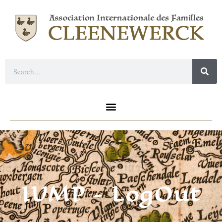
IUMP – LogOut